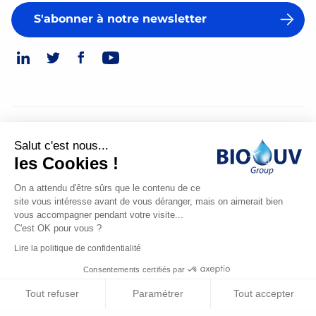
S'abonner à notre newsletter
© 2026
Salut c'est nous...
Mentions légales
les Cookies !
Politique de confidentialité
On a attendu d'être sûrs que le contenu de ce
site vous intéresse avant de vous déranger, mais on aimerait bien
Made
vous accompagner pendant votre visite...
by
C'est OK pour vous ?
Spiriit
Lire la politique de confidentialité
-
Consentements certifiés par
Digital
Agency,
Tout refuser
Paramétrer
Tout accepter
Strategy
Contactez-nous