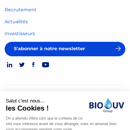
Recrutement
Actualités
Investisseurs
S'abonner à notre newsletter
© 2026
Salut c'est nous...
Mentions légales
les Cookies !
Politique de confidentialité
On a attendu d'être sûrs que le contenu de ce
site vous intéresse avant de vous déranger, mais on aimerait bien
Made
vous accompagner pendant votre visite...