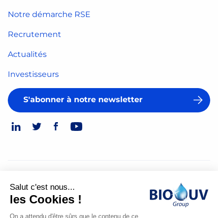
Notre démarche RSE
Recrutement
Actualités
Investisseurs
S'abonner à notre newsletter
© 2026
Salut c'est nous...
Mentions légales
les Cookies !
Politique de confidentialité
On a attendu d'être sûrs que le contenu de ce