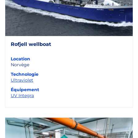
Rofjell wellboat
Location
Norvège
Technologie
Ultraviolet
Équipement
UV Integra