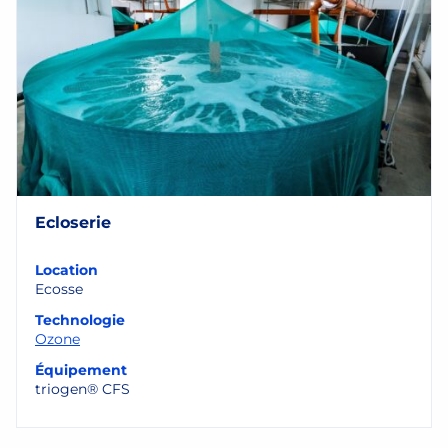
Ecloserie
Location
Ecosse
Technologie
Ozone
Équipement
triogen® CFS