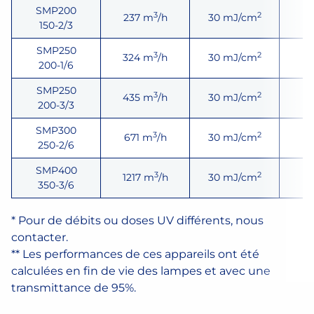
SMP200
3
2
237 m
/h
30 mJ/cm
2 
150-2/3
SMP250
3
2
324 m
/h
30 mJ/cm
1
200-1/6
SMP250
3
2
435 m
/h
30 mJ/cm
3 
200-3/3
SMP300
3
2
671 m
/h
30 mJ/cm
2 
250-2/6
SMP400
3
2
1217 m
/h
30 mJ/cm
3 
350-3/6
* Pour de débits ou doses UV différents, nous
contacter.
** Les performances de ces appareils ont été
calculées en fin de vie des lampes et avec une
transmittance de 95%.