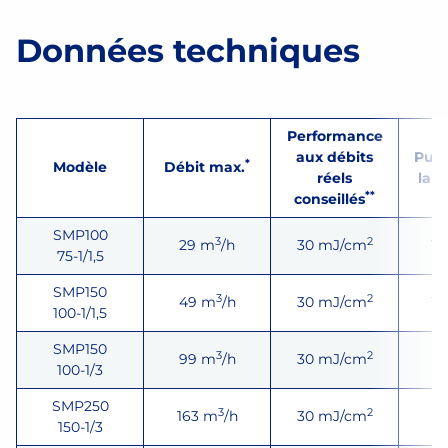
Données techniques
Performance
aux débits
Puis
*
Modèle
Débit max.
réels
la 
**
conseillés
SMP100
3
2
29 m
/h
30 mJ/cm
1 
75-1/1,5
SMP150
3
2
49 m
/h
30 mJ/cm
1 
100-1/1,5
SMP150
3
2
99 m
/h
30 mJ/cm
1
100-1/3
SMP250
3
2
163 m
/h
30 mJ/cm
1
150-1/3