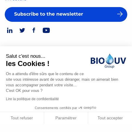
Subscribe to the newsletter
Salut c'est nous...
Legal Notice
les Cookies !
© 2026
Privacy Policy
On a attendu d'être sûrs que le contenu de ce
site vous intéresse avant de vous déranger, mais on aimerait bien
Made
vous accompagner pendant votre visite...
by
C'est OK pour vous ?
Spiriit
Lire la politique de confidentialité
-
Consentements certifiés par
Digital
Agency,
Tout refuser
Paramétrer
Tout accepter
Strategy
Contact us
Axeptio consent
Plateforme de Gestion du Consentement : Personnalisez vos O
&