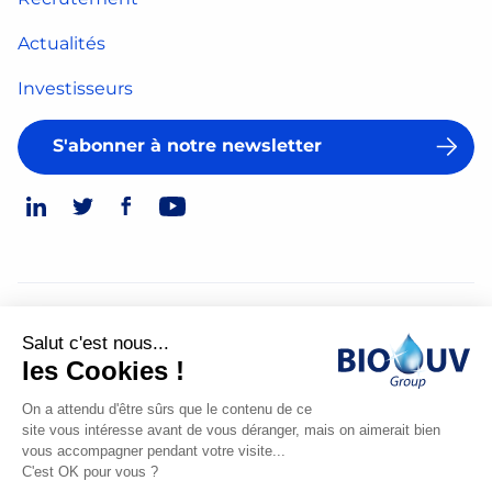
Actualités
Investisseurs
S'abonner à notre newsletter
© 2026
Salut c'est nous...
Mentions légales
les Cookies !
Politique de confidentialité
On a attendu d'être sûrs que le contenu de ce
site vous intéresse avant de vous déranger, mais on aimerait bien
Made
vous accompagner pendant votre visite...
by
C'est OK pour vous ?
Spiriit