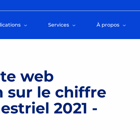
ications
Services
À propos
ite web
sur le chiffre
estriel 2021 -