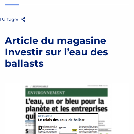
Partager
Facebook
Twitter
Email
Partager
Article du magasine
Investir sur l’eau des
ballasts