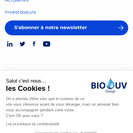
Investisseurs
S'abonner à notre newsletter
© 2026
Salut c'est nous...
Mentions légales
les Cookies !
Politique de confidentialité
On a attendu d'être sûrs que le contenu de ce
site vous intéresse avant de vous déranger, mais on aimerait bien
Made
vous accompagner pendant votre visite...
by
C'est OK pour vous ?
Spiriit
Lire la politique de confidentialité
-
Consentements certifiés par