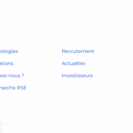
ologies
Recrutement
ations
Actualités
es-nous ?
Investisseurs
marche RSE