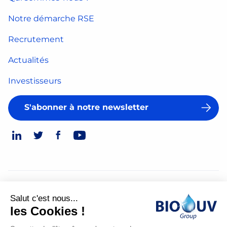
Notre démarche RSE
Recrutement
Actualités
Investisseurs
S'abonner à notre newsletter
© 2026
Salut c'est nous...
Mentions légales
les Cookies !
Politique de confidentialité